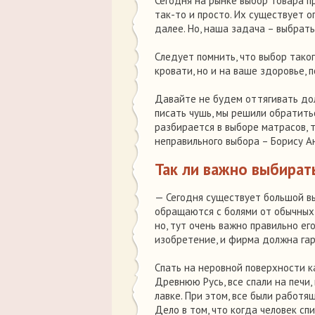
Сегодня на рынке выбор товара 
так-то и просто. Их существует о
далее. Но, наша задача – выбрат
Следует помнить, что выбор тако
кровати, но и на ваше здоровье, 
Давайте не будем оттягивать долг
писать чушь, мы решили обратитьс
разбирается в выборе матрасов, 
неправильного выбора – Борису А
Так ли важно выбират
— Сегодня существует большой вы
обращаются с болями от обычных,
но, тут очень важно правильно ег
изобретение, и фирма должна гара
Спать на неровной поверхности к
Древнюю Русь, все спали на печи
лавке. При этом, все были работящ
Дело в том, что когда человек сп