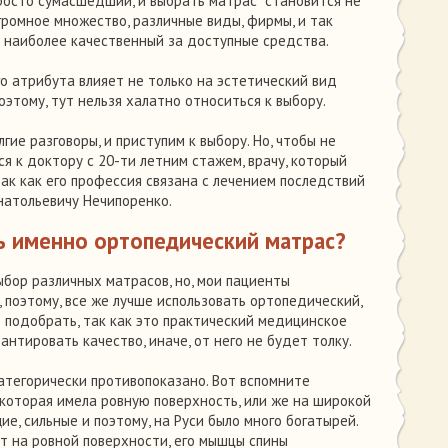
просто сумасшедший, и выбрать матрас становится не
громное множество, различные виды, фирмы, и так
ь наиболее качественный за доступные средства.
го атрибута влияет не только на эстетический вид
поэтому, тут нельзя халатно относиться к выбору.
ие разговоры, и приступим к выбору. Но, чтобы не
я к доктору с 20-ти летним стажем, врачу, который
так как его профессия связана с лечением последствий
натольевичу Нечипоренко.
ь именно ортопедический матрас?
бор различных матрасов, но, мои пациенты
 поэтому, все же лучше использовать ортопедический,
о подобрать, так как это практический медицинское
нтировать качество, иначе, от него не будет толку.
атегорически противопоказано. Вот вспомните
, которая имела ровную поверхность, или же на широкой
ие, сильные и поэтому, на Руси было много богатырей.
ит на ровной поверхности, его мышцы спины