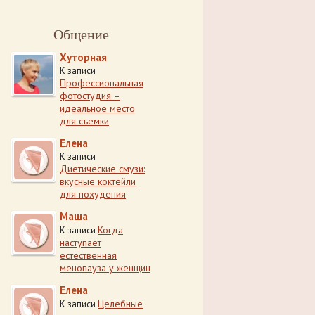
Общение
Хуторная
К записи
Профессиональная
фотостудия –
идеальное место
для съемки
Елена
К записи
Диетические смузи:
вкусные коктейли
для похудения
Маша
Когда
К записи
наступает
естественная
менопауза у женщин
Елена
Целебные
К записи