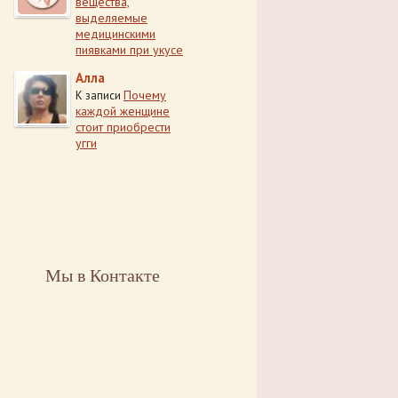
вещества,
выделяемые
медицинскими
пиявками при укусе
Алла
Почему
К записи
каждой женщине
стоит приобрести
угги
Мы в Контакте