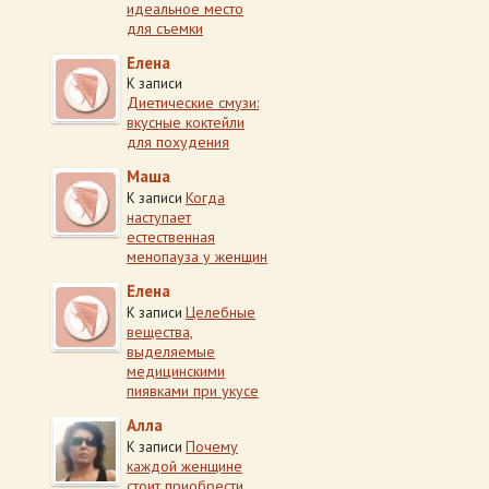
идеальное место
для съемки
Елена
К записи
Диетические смузи:
вкусные коктейли
для похудения
Маша
Когда
К записи
наступает
естественная
менопауза у женщин
Елена
Целебные
К записи
вещества,
выделяемые
медицинскими
пиявками при укусе
Алла
Почему
К записи
каждой женщине
стоит приобрести