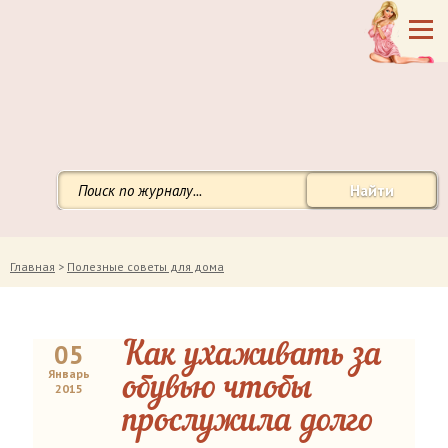
Найти
Главная
>
Полезные советы для дома
05
Как ухаживать за
Январь
обувью чтобы
2015
прослужила долго