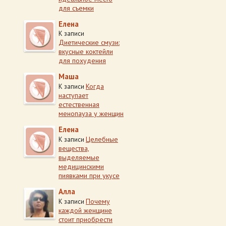
для съемки
Елена
К записи
Диетические смузи:
вкусные коктейли
для похудения
Маша
Когда
К записи
наступает
естественная
менопауза у женщин
Елена
Целебные
К записи
вещества,
выделяемые
медицинскими
пиявками при укусе
Алла
Почему
К записи
каждой женщине
стоит приобрести